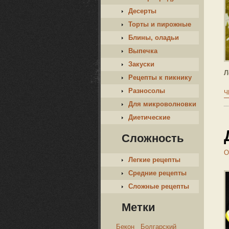
Десерты
Торты и пирожные
Блины, оладьи
Выпечка
Закуски
Л
Рецепты к пикнику
Разносолы
Ч
Для микроволновки
Диетические
Сложность
О
Легкие рецепты
Средние рецепты
Сложные рецепты
Метки
Бекон
Болгарский