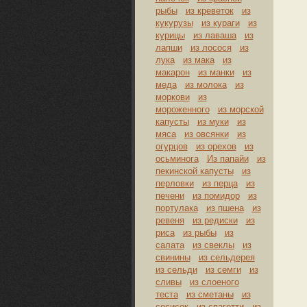
рыбы
из креветок
из
кукурузы
из кураги
из
курицы
из лаваша
из
лапши
из лосося
из
лука
из мака
из
макарон
из манки
из
меда
из молока
из
моркови
из
мороженного
из морской
капусты
из муки
из
мяса
из овсянки
из
огурцов
из орехов
из
осьминога
Из папайи
из
пекинской капусты
из
перловки
из перца
из
печени
из помидор
из
портулака
из пшена
из
ревеня
из редиски
из
риса
из рыбы
из
салата
из свеклы
из
свинины
из сельдерея
из сельди
из семги
из
сливы
из слоеного
теста
из сметаны
из
сосисок
из спагетти
из