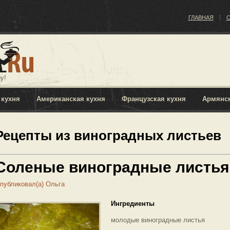
ГЛАВНАЯ
С
у!
 кухня
Американская кухня
Французская кухня
Армянск
Рецепты из виноградных листьев
Соленые виноградные листья
публиковал(а)
Ольга
Ингредиенты
молодые виноградные листья