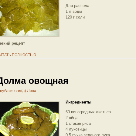
Для рассола:
1 л воды
120 г соли
егкий рецепт
ИТАТЬ ПОЛНОСТЬЮ
Долма овощная
публиковал(а)
Лена
Ингредиенты
60 виноградных листьев
2 яйца
1 стакан риса
4 луковицы
0,5 пучка зеленого лука