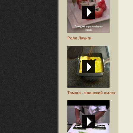
Ролл Лаунги
Томаго - японский омлет