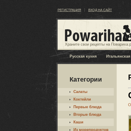
РЕГИСТРАЦИЯ
ВХОД НА САЙТ
Храните свои рецепты на Повариха.р
Русская кухня
Итальянская
Категории
Салаты
Коктейли
О
Первые блюда
Вторые блюда
Каши
Из морепродуктов