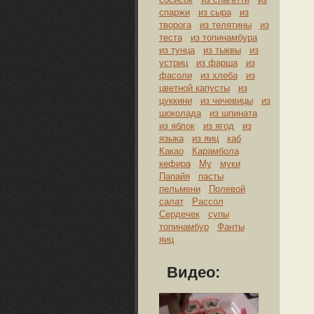
спаржи
из сыра
из
творога
из телятины
из
теста
из топинамбура
из тунца
из тыквы
из
устриц
из фарша
из
фасоли
из хлеба
из
цветной капусты
из
цуккини
из чечевицы
из
шоколада
из шпината
из яблок
из ягод
из
языка
из яиц
каб
Какао
Карамбола
кефира
Му
муки
Папайя
пасты
пельмени
Полевой
салат
Рассол
Сердечек
супы
топинамбур
Фанты
яиц
Видео: