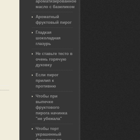
ароматизированное
масло с базиликом
Ароматный
фруктовый пирог
Гладкая
шоколадная
глазурь
Не ставьте тесто в
очень горячую
духовку
Если пирог
прилип к
противню
Чтобы при
выпечке
фруктового
пирога начинка
"не убежала"
Чтобы торт
украшенный
фруктами не