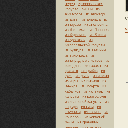
перец
брюссельская
капуста
вишни
из
абрикосов
из авокадо
С
из айвы
из ананаса
из
анчоусов
из апельсина
из баклажан
из бананов
Ч
из баранины
из бекона
из брокколи
из
брюссельской капусты
из булгура
из ветчины
из винограда
из
виноградных листьев
из
говядины
из гороха
из
граната
из грибов
из
гуся
из дыни
из изюма
из икры
из имбиря
из
инжира
из йогурта
из
кабачков
из кальмар
из
капусты
из картофеля
из квашеной капусты
из
кефира
из киви
из
клубники
из конины
из
консервы
из копченой
рыбы
из крабовых
палочек
из красной