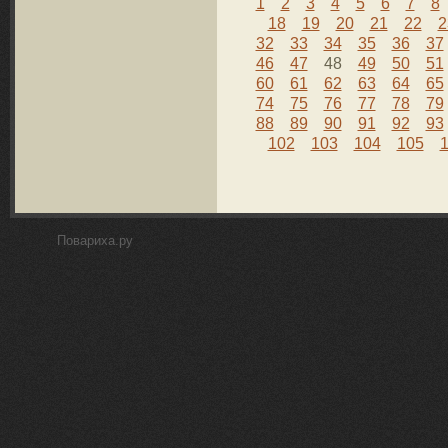
1
2
3
4
5
6
7
8
18
19
20
21
22
2
32
33
34
35
36
37
46
47
48
49
50
51
60
61
62
63
64
65
74
75
76
77
78
79
88
89
90
91
92
93
102
103
104
105
Повариха.ру