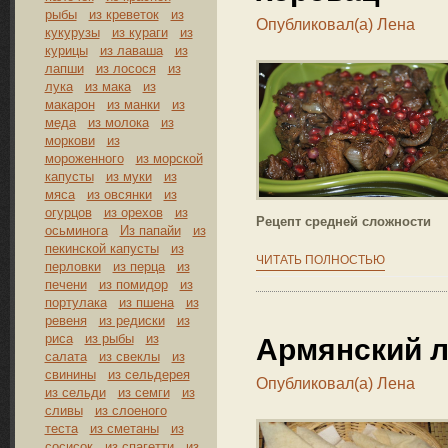
рыбы
из креветок
из
Опубликовал(а)
Лена
кукурузы
из кураги
из
курицы
из лаваша
из
лапши
из лосося
из
лука
из мака
из
макарон
из манки
из
меда
из молока
из
моркови
из
мороженного
из морской
капусты
из муки
из
мяса
из овсянки
из
огурцов
из орехов
из
Рецепт средней сложности
осьминога
Из папайи
из
пекинской капусты
из
ЧИТАТЬ ПОЛНОСТЬЮ
перловки
из перца
из
печени
из помидор
из
портулака
из пшена
из
ревеня
из редиски
из
риса
из рыбы
из
Армянский 
салата
из свеклы
из
свинины
из сельдерея
Опубликовал(а)
Лена
из сельди
из семги
из
сливы
из слоеного
теста
из сметаны
из
сосисок
из спагетти
из