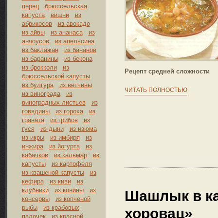
перец
брюссельская
капуста
вишни
из
абрикосов
из авокадо
из айвы
из ананаса
из
анчоусов
из апельсина
из баклажан
из бананов
из баранины
из бекона
из брокколи
из
Рецепт средней сложности
брюссельской капусты
из булгура
из ветчины
ЧИТАТЬ ПОЛНОСТЬЮ
из винограда
из
виноградных листьев
из
говядины
из гороха
из
граната
из грибов
из
гуся
из дыни
из изюма
из икры
из имбиря
из
инжира
из йогурта
из
кабачков
из кальмар
из
капусты
из картофеля
из квашеной капусты
из
кефира
из киви
из
клубники
из конины
из
Шашлык в ка
консервы
из копченой
рыбы
из крабовых
хоровац»
палочек
из красной