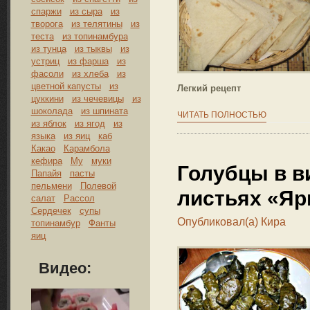
спаржи
из сыра
из
творога
из телятины
из
теста
из топинамбура
из тунца
из тыквы
из
устриц
из фарша
из
фасоли
из хлеба
из
цветной капусты
из
Легкий рецепт
цуккини
из чечевицы
из
шоколада
из шпината
ЧИТАТЬ ПОЛНОСТЬЮ
из яблок
из ягод
из
языка
из яиц
каб
Какао
Карамбола
кефира
Му
муки
Голубцы в в
Папайя
пасты
пельмени
Полевой
листьях «Яр
салат
Рассол
Сердечек
супы
Опубликовал(а)
Кира
топинамбур
Фанты
яиц
Видео: