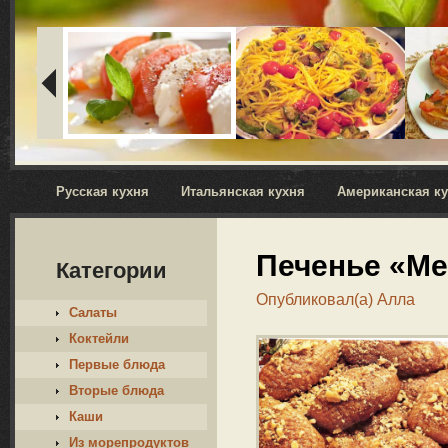
Русская кухня
Итальянская кухня
Американская к
Печенье «М
Категории
Опубликовал(а)
Алла
Салаты
Коктейли
Первые блюда
Вторые блюда
Каши
Из морепродуктов